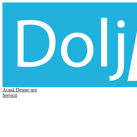
Acasă
Despre noi
Servicii