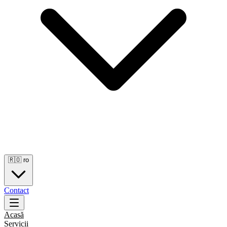
🇷🇴
ro
Contact
Acasă
Servicii