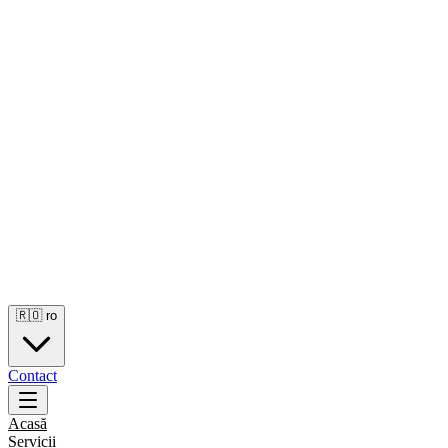
🇷🇴
ro
Contact
Acasă
Servicii