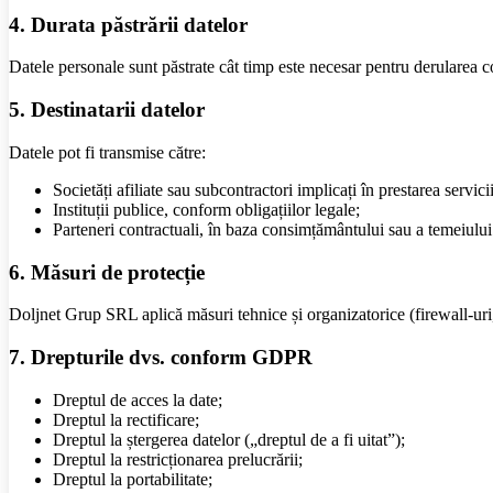
4. Durata păstrării datelor
Datele personale sunt păstrate cât timp este necesar pentru derularea c
5. Destinatarii datelor
Datele pot fi transmise către:
Societăți afiliate sau subcontractori implicați în prestarea servicii
Instituții publice, conform obligațiilor legale;
Parteneri contractuali, în baza consimțământului sau a temeiului
6. Măsuri de protecție
Doljnet Grup SRL aplică măsuri tehnice și organizatorice (firewall-uri, c
7. Drepturile dvs. conform GDPR
Dreptul de acces la date;
Dreptul la rectificare;
Dreptul la ștergerea datelor („dreptul de a fi uitat”);
Dreptul la restricționarea prelucrării;
Dreptul la portabilitate;