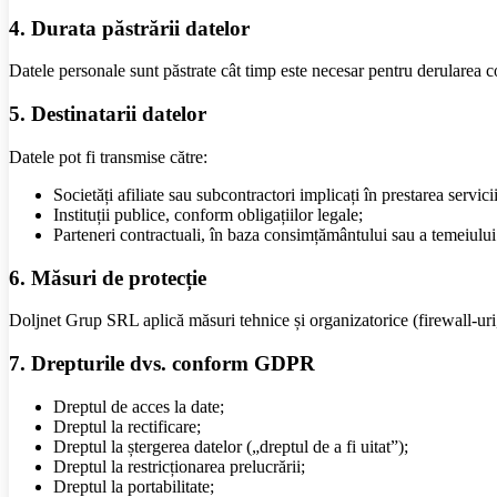
4. Durata păstrării datelor
Datele personale sunt păstrate cât timp este necesar pentru derularea c
5. Destinatarii datelor
Datele pot fi transmise către:
Societăți afiliate sau subcontractori implicați în prestarea servicii
Instituții publice, conform obligațiilor legale;
Parteneri contractuali, în baza consimțământului sau a temeiului
6. Măsuri de protecție
Doljnet Grup SRL aplică măsuri tehnice și organizatorice (firewall-uri, c
7. Drepturile dvs. conform GDPR
Dreptul de acces la date;
Dreptul la rectificare;
Dreptul la ștergerea datelor („dreptul de a fi uitat”);
Dreptul la restricționarea prelucrării;
Dreptul la portabilitate;